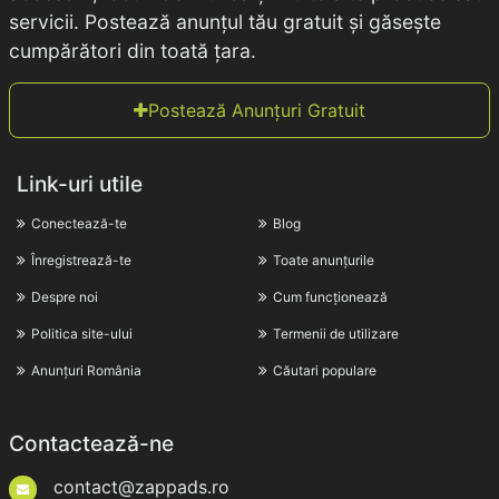
servicii. Postează anunțul tău gratuit și găsește
cumpărători din toată țara.
Postează Anunțuri Gratuit
Link-uri utile
Conectează-te
Blog
Înregistrează-te
Toate anunțurile
Despre noi
Cum funcționează
Politica site-ului
Termenii de utilizare
Anunțuri România
Căutari populare
Contactează-ne
contact@zappads.ro