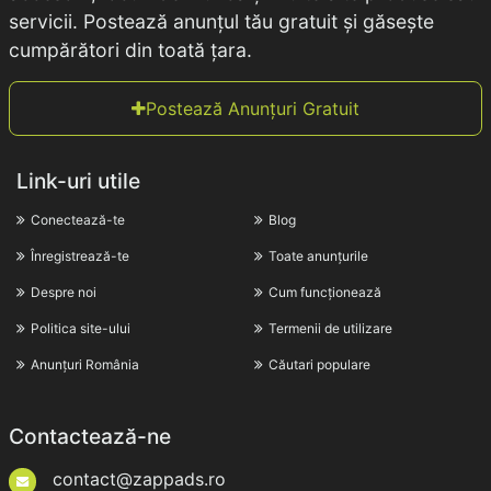
servicii. Postează anunțul tău gratuit și găsește
cumpărători din toată țara.
Postează Anunțuri Gratuit
Link-uri utile
Conectează-te
Blog
Înregistrează-te
Toate anunțurile
Despre noi
Cum funcționează
Politica site-ului
Termenii de utilizare
Anunțuri România
Căutari populare
Contactează-ne
contact@zappads.ro