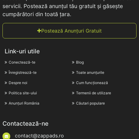
servicii. Postează anunțul tău gratuit și găsește
cumpărători din toată țara.
Postează Anunțuri Gratuit
Link-uri utile
Conectează-te
Blog
Înregistrează-te
Toate anunțurile
Despre noi
Cum funcționează
Politica site-ului
Termenii de utilizare
Anunțuri România
Căutari populare
Contactează-ne
contact@zappads.ro