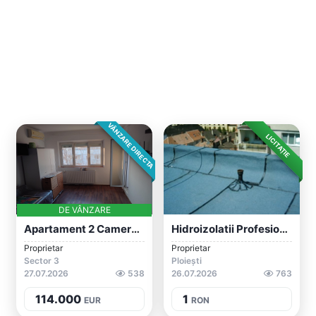
VÂNZARE DIRECTA
LICITAȚIE
DE VÂNZARE
Apartament 2 Camere, Confort 1, Dristor
Hidroizolatii Profesionale Terase Acoper...
Proprietar
Proprietar
Sector 3
Ploiești
27.07.2026
538
26.07.2026
763
114.000
1
EUR
RON