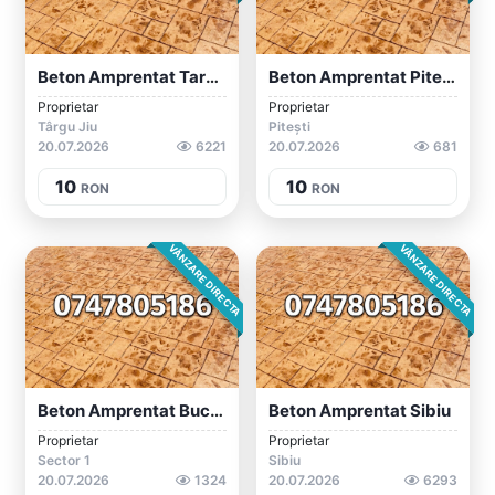
Beton Amprentat Targu Jiu / Gorj
Beton Amprentat Pitești
Proprietar
Proprietar
Târgu Jiu
Pitești
20.07.2026
6221
20.07.2026
681
10
10
RON
RON
VÂNZARE DIRECTA
VÂNZARE DIRECTA
Beton Amprentat București / Ilfov
Beton Amprentat Sibiu
Proprietar
Proprietar
Sector 1
Sibiu
20.07.2026
1324
20.07.2026
6293