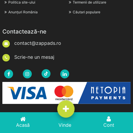
Politica site-ului
Termenii de utilizare
Anunțuri România
Căutari populare
Contactează-ne
contact@zappads.ro
Scrie-ne un mesaj
Drepturi de Autor © 2026zappads.ro. Toate Drepturile
Acasă
Acasă
Adaugă Anunț
Vinde
Cont
Cont
Rezervate