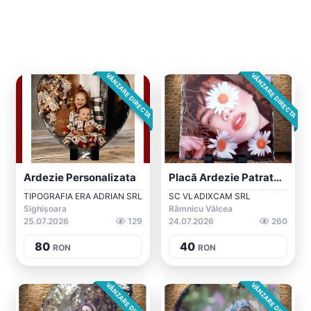
VÂNZARE DIRECTA
VÂNZARE DIRECTA
Ardezie Personalizata
Placă Ardezie Patrata Personalizata SH 1...
TIPOGRAFIA ERA ADRIAN SRL
SC VLADIXCAM SRL
Sighișoara
Râmnicu Vâlcea
25.07.2026
129
24.07.2026
260
80
40
RON
RON
VÂNZARE DIRECTA
VÂNZARE DIRECTA