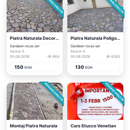
VÂNZARE DIRECTA
VÂNZARE DIRECTA
Piatra Naturala Decorativa Vând Și Monte...
Piatra Naturala Poligonala
Gardeen rocas ser
Gardeen rocas ser
Sector 5
Sector 4
05.08.2026
664
05.08.2026
6382
150
130
RON
RON
VÂNZARE DIRECTA
VÂNZARE DIRECTA
Montaj Piatra Naturala
Curs Stucco Venetian