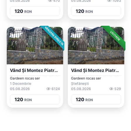
05.08.2026
470
05.08.2026
1093
120
120
RON
RON
VÂNZARE DIRECTA
LICITAȚIE
Vând Și Montez Piatra Naturala
Vând Și Montez Piatra Naturala
Gardeen rocas ser
Gardeen rocas ser
1 Decembrie
Ștefănești
05.08.2026
6124
05.08.2026
529
120
120
RON
RON