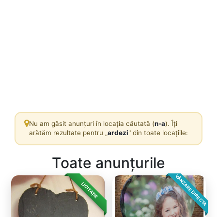
Nu am găsit anunțuri în locația căutată (
n-a
). Îți
arătăm rezultate pentru „
ardezi
" din toate locațiile:
Toate anunțurile
VÂNZARE DIRECTA
LICITAȚIE