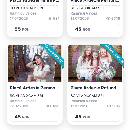
Placă Ardezie Inima Personalizata
Placa Ardezie Personalizata, Piatra SH 0...
SC VLADIXCAM SRL
SC VLADIXCAM SRL
Râmnicu Vâlcea
Râmnicu Vâlcea
17.07.2026
531
12.07.2026
6316
55
45
RON
RON
VÂNZARE DIRECTA
VÂNZARE DIRECTA
Placă Ardezie Personalizata, Piatra SH25
Placa Ardezie Rotunda Personalizata
SC VLADIXCAM SRL
SC VLADIXCAM SRL
Râmnicu Vâlcea
Râmnicu Vâlcea
12.07.2026
6455
11.07.2026
1165
45
45
RON
RON