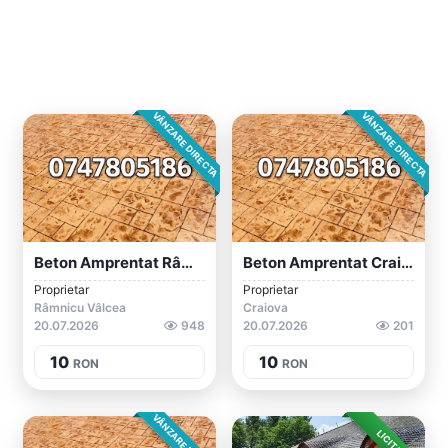
VÂNZARE DIRECTA
VÂNZARE DIRECTA
Beton Amprentat Râmnicu Vâlcea
Beton Amprentat Craiova / Dolj
Proprietar
Proprietar
Râmnicu Vâlcea
Craiova
20.07.2026
948
20.07.2026
201
10
10
RON
RON
VÂNZARE DIRECTA
LICITAȚIE