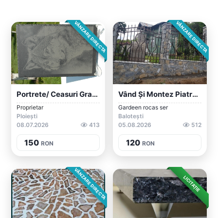
VÂNZARE DIRECTA
VÂNZARE DIRECTA
Portrete/ Ceasuri Gravate Pe Ardezie/com...
Vând Și Montez Piatra Naturala
Proprietar
Gardeen rocas ser
Ploiești
Balotești
08.07.2026
413
05.08.2026
512
150
120
RON
RON
VÂNZARE DIRECTA
LICITAȚIE