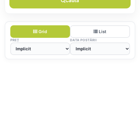
Caută
Grid
List
PREȚ
DATA POSTĂRII