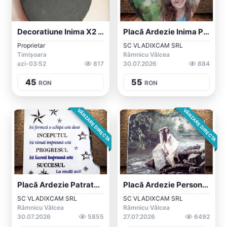
Decoratiune Inima X2 - Ardezie, Germani...
Placă Ardezie Inima Personalizata
Proprietar
SC VLADIXCAM SRL
Timișoara
Râmnicu Vâlcea
azi-03:52
817
30.07.2026
884
45
55
RON
RON
VÂNZARE DIRECTA
VÂNZARE DIRECTA
Placă Ardezie Patrata Personalizata SH 1...
Placă Ardezie Personalizata Cu Margini T...
SC VLADIXCAM SRL
SC VLADIXCAM SRL
Râmnicu Vâlcea
Râmnicu Vâlcea
30.07.2026
5855
27.07.2026
6492