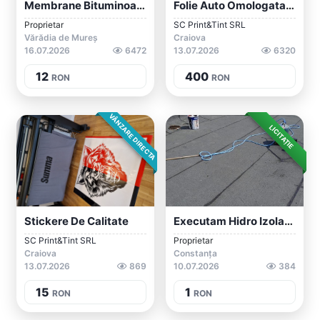
Membrane Bituminoase
Folie Auto Omologata RAR
Proprietar
SC Print&Tint SRL
Vărădia de Mureș
Craiova
16.07.2026
6472
13.07.2026
6320
12
400
RON
RON
VÂNZARE DIRECTA
LICITAȚIE
Stickere De Calitate
Executam Hidro Izolația
SC Print&Tint SRL
Proprietar
Craiova
Constanța
13.07.2026
869
10.07.2026
384
15
1
RON
RON