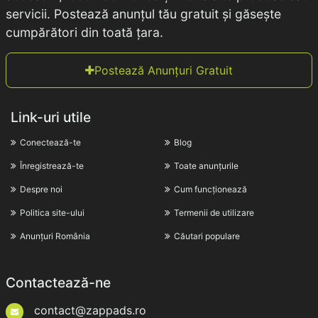
servicii. Postează anunțul tău gratuit și găsește
cumpărători din toată țara.
Postează Anunțuri Gratuit
Link-uri utile
Conectează-te
Blog
Înregistrează-te
Toate anunțurile
Despre noi
Cum funcționează
Politica site-ului
Termenii de utilizare
Anunțuri România
Căutari populare
Contactează-ne
contact@zappads.ro