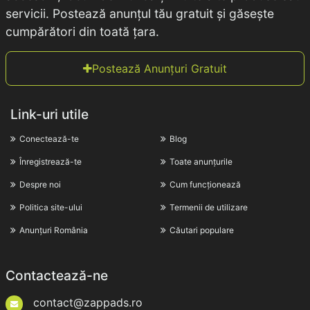
servicii. Postează anunțul tău gratuit și găsește
cumpărători din toată țara.
Postează Anunțuri Gratuit
Link-uri utile
Conectează-te
Blog
Înregistrează-te
Toate anunțurile
Despre noi
Cum funcționează
Politica site-ului
Termenii de utilizare
Anunțuri România
Căutari populare
Contactează-ne
contact@zappads.ro