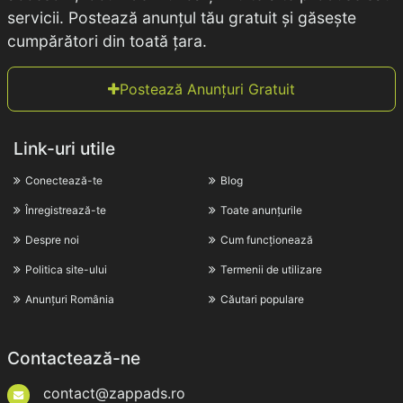
servicii. Postează anunțul tău gratuit și găsește
cumpărători din toată țara.
Postează Anunțuri Gratuit
Link-uri utile
Conectează-te
Blog
Înregistrează-te
Toate anunțurile
Despre noi
Cum funcționează
Politica site-ului
Termenii de utilizare
Anunțuri România
Căutari populare
Contactează-ne
contact@zappads.ro