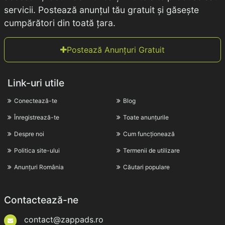
servicii. Postează anunțul tău gratuit și găsește
cumpărători din toată țara.
Postează Anunțuri Gratuit
Link-uri utile
Conectează-te
Blog
Înregistrează-te
Toate anunțurile
Despre noi
Cum funcționează
Politica site-ului
Termenii de utilizare
Anunțuri România
Căutari populare
Contactează-ne
contact@zappads.ro