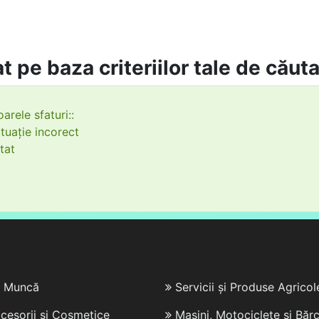
t pe baza criteriilor tale de căut
arele sfaturi::
tuație incorect
tat
e Muncă
Servicii și Produse Agricol
cesorii și Cosmetice
Mașini, Motociclete și Bărc