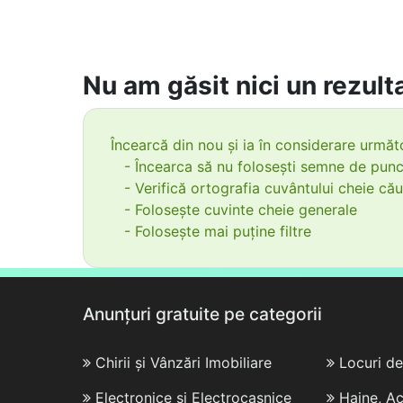
Nu am găsit nici un rezulta
Încearcă din nou și ia în considerare următo
- Încearca să nu folosești semne de punc
- Verifică ortografia cuvântului cheie cău
- Folosește cuvinte cheie generale
- Folosește mai puține filtre
Anunțuri gratuite pe categorii
Chirii și Vânzări Imobiliare
Locuri d
Electronice și Electrocasnice
Haine, Ac