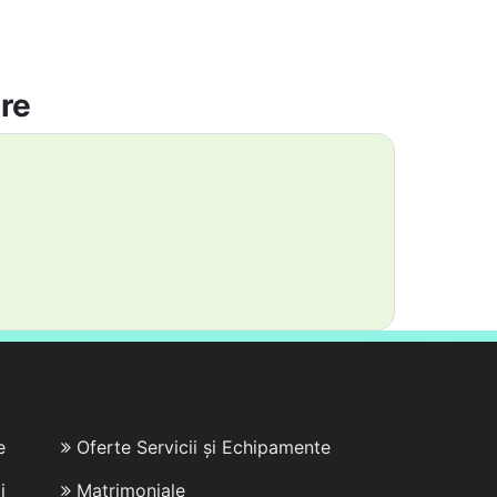
are
e
Oferte Servicii și Echipamente
i
Matrimoniale