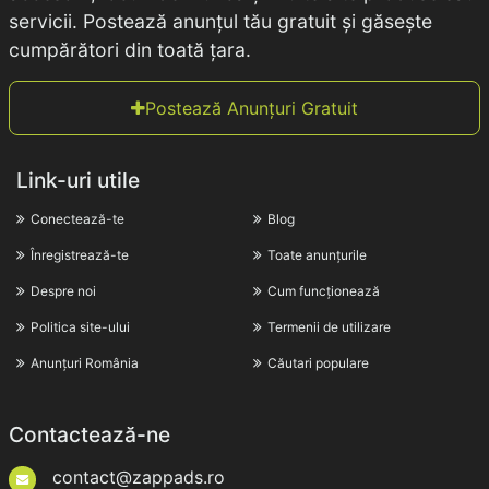
servicii. Postează anunțul tău gratuit și găsește
cumpărători din toată țara.
Postează Anunțuri Gratuit
Link-uri utile
Conectează-te
Blog
Înregistrează-te
Toate anunțurile
Despre noi
Cum funcționează
Politica site-ului
Termenii de utilizare
Anunțuri România
Căutari populare
Contactează-ne
contact@zappads.ro