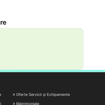
are
e
Oferte Servicii și Echipamente
i
Matrimoniale