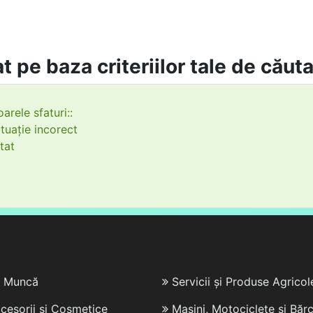
t pe baza criteriilor tale de căut
arele sfaturi::
tuație incorect
tat
e Muncă
Servicii și Produse Agricol
cesorii și Cosmetice
Mașini, Motociclete și Bărc