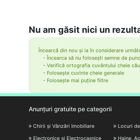
Nu am găsit nici un rezulta
Încearcă din nou și ia în considerare următo
- Încearca să nu folosești semne de punc
- Verifică ortografia cuvântului cheie cău
- Folosește cuvinte cheie generale
- Folosește mai puține filtre
Anunțuri gratuite pe categorii
Chirii și Vânzări Imobiliare
Locuri d
Electronice și Electrocasnice
Haine, Ac