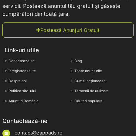
servicii. Postează anunțul tău gratuit și găsește
cumpărători din toată țara.
Postează Anunțuri Gratuit
Link-uri utile
Conectează-te
Blog
Înregistrează-te
Toate anunțurile
Despre noi
Cum funcționează
Politica site-ului
Termenii de utilizare
Anunțuri România
Căutari populare
Contactează-ne
contact@zappads.ro