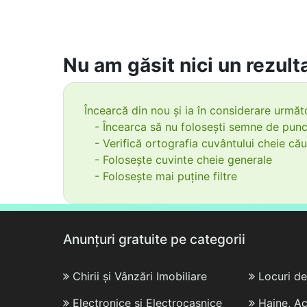
Nu am găsit nici un rezulta
Încearcă din nou și ia în considerare următo
- Încearca să nu folosești semne de punc
- Verifică ortografia cuvântului cheie cău
- Folosește cuvinte cheie generale
- Folosește mai puține filtre
Anunțuri gratuite pe categorii
Chirii și Vânzări Imobiliare
Locuri d
Electronice și Electrocasnice
Haine, Ac