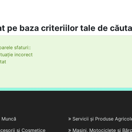
t pe baza criteriilor tale de căut
arele sfaturi::
tuație incorect
tat
e Muncă
Servicii și Produse Agricol
cesorii și Cosmetice
Mașini, Motociclete și Bărc