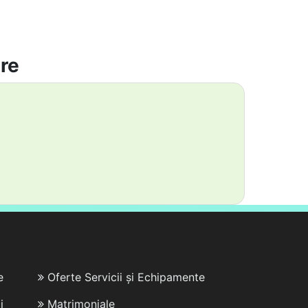
are
e
Oferte Servicii și Echipamente
i
Matrimoniale