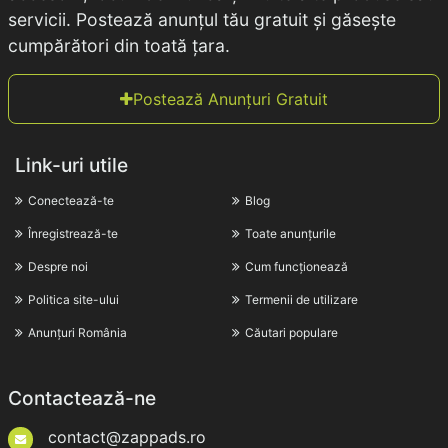
servicii. Postează anunțul tău gratuit și găsește
cumpărători din toată țara.
Postează Anunțuri Gratuit
Link-uri utile
Conectează-te
Blog
Înregistrează-te
Toate anunțurile
Despre noi
Cum funcționează
Politica site-ului
Termenii de utilizare
Anunțuri România
Căutari populare
Contactează-ne
contact@zappads.ro