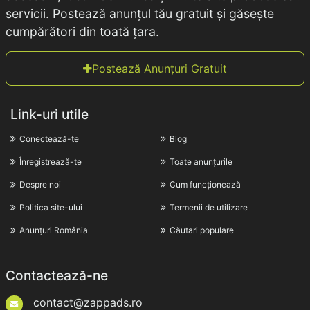
servicii. Postează anunțul tău gratuit și găsește
cumpărători din toată țara.
Postează Anunțuri Gratuit
Link-uri utile
Conectează-te
Blog
Înregistrează-te
Toate anunțurile
Despre noi
Cum funcționează
Politica site-ului
Termenii de utilizare
Anunțuri România
Căutari populare
Contactează-ne
contact@zappads.ro