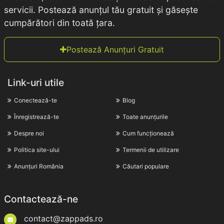
servicii. Postează anunțul tău gratuit și găsește
cumpărători din toată țara.
Postează Anunțuri Gratuit
Link-uri utile
Conectează-te
Blog
Înregistrează-te
Toate anunțurile
Despre noi
Cum funcționează
Politica site-ului
Termenii de utilizare
Anunțuri România
Căutari populare
Contactează-ne
contact@zappads.ro