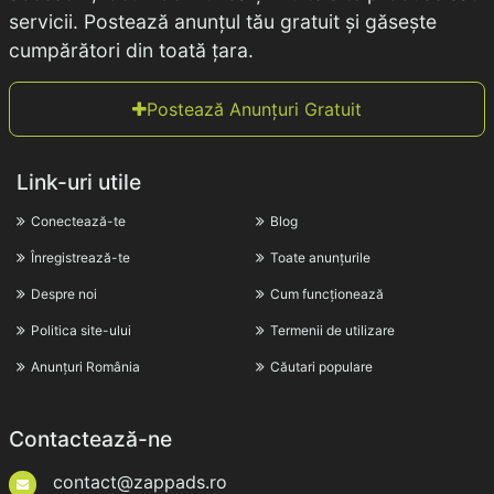
servicii. Postează anunțul tău gratuit și găsește
cumpărători din toată țara.
Postează Anunțuri Gratuit
Link-uri utile
Conectează-te
Blog
Înregistrează-te
Toate anunțurile
Despre noi
Cum funcționează
Politica site-ului
Termenii de utilizare
Anunțuri România
Căutari populare
Contactează-ne
contact@zappads.ro