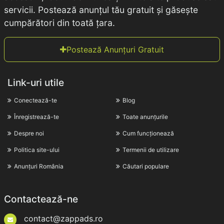
servicii. Postează anunțul tău gratuit și găsește
cumpărători din toată țara.
Postează Anunțuri Gratuit
Link-uri utile
Conectează-te
Blog
Înregistrează-te
Toate anunțurile
Despre noi
Cum funcționează
Politica site-ului
Termenii de utilizare
Anunțuri România
Căutari populare
Contactează-ne
contact@zappads.ro