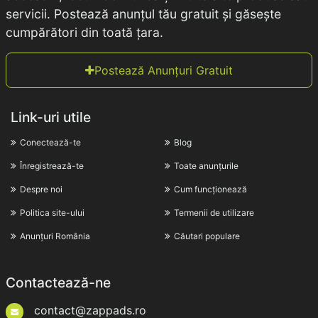
servicii. Postează anunțul tău gratuit și găsește
cumpărători din toată țara.
Postează Anunțuri Gratuit
Link-uri utile
Conectează-te
Blog
Înregistrează-te
Toate anunțurile
Despre noi
Cum funcționează
Politica site-ului
Termenii de utilizare
Anunțuri România
Căutari populare
Contactează-ne
contact@zappads.ro