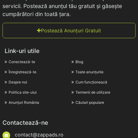
servicii. Postează anunțul tău gratuit și găsește
cumpărători din toată țara.
Postează Anunțuri Gratuit
Link-uri utile
Conectează-te
Blog
Înregistrează-te
Toate anunțurile
Despre noi
Cum funcționează
Politica site-ului
Termenii de utilizare
Anunțuri România
Căutari populare
Contactează-ne
contact@zappads.ro