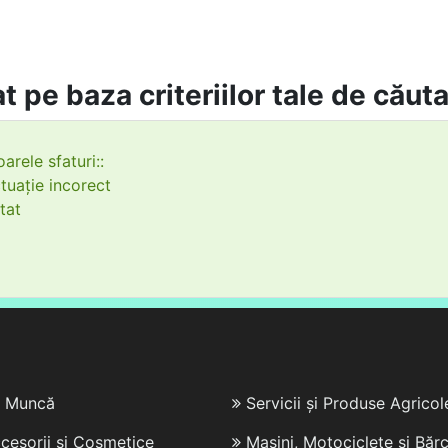
t pe baza criteriilor tale de căut
arele sfaturi::
tuație incorect
tat
e Muncă
Servicii și Produse Agricol
cesorii și Cosmetice
Mașini, Motociclete și Bărc