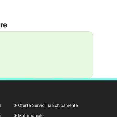
are
e
Oferte Servicii și Echipamente
i
Matrimoniale