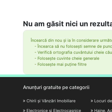
Nu am găsit nici un rezulta
Încearcă din nou și ia în considerare următo
- Încearca să nu folosești semne de punc
- Verifică ortografia cuvântului cheie cău
- Folosește cuvinte cheie generale
- Folosește mai puține filtre
Anunțuri gratuite pe categorii
Chirii și Vânzări Imobiliare
Locuri d
Electronice și Electrocasnice
Haine, Ac