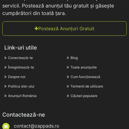
servicii. Postează anunțul tău gratuit și găsește
cumpărători din toată țara.
Postează Anunțuri Gratuit
Link-uri utile
Conectează-te
Blog
Înregistrează-te
Toate anunțurile
Despre noi
Cum funcționează
Politica site-ului
Termenii de utilizare
Anunțuri România
Căutari populare
Contactează-ne
contact@zappads.ro