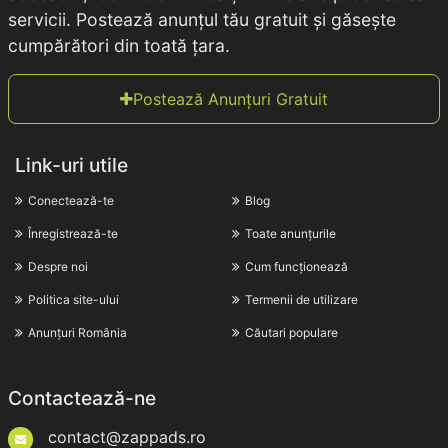
servicii. Postează anunțul tău gratuit și găsește
cumpărători din toată țara.
Postează Anunțuri Gratuit
Link-uri utile
Conectează-te
Blog
Înregistrează-te
Toate anunțurile
Despre noi
Cum funcționează
Politica site-ului
Termenii de utilizare
Anunțuri România
Căutari populare
Contactează-ne
contact@zappads.ro