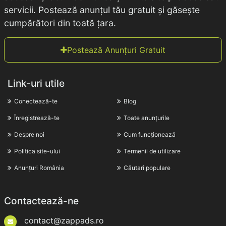
servicii. Postează anunțul tău gratuit și găsește
cumpărători din toată țara.
Postează Anunțuri Gratuit
Link-uri utile
Conectează-te
Blog
Înregistrează-te
Toate anunțurile
Despre noi
Cum funcționează
Politica site-ului
Termenii de utilizare
Anunțuri România
Căutari populare
Contactează-ne
contact@zappads.ro