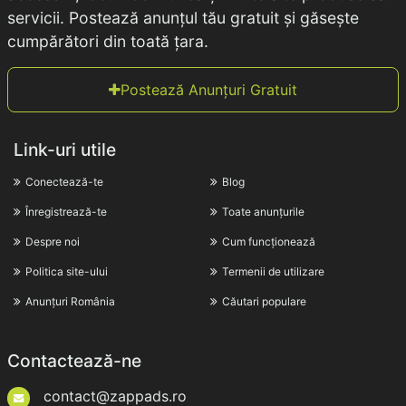
servicii. Postează anunțul tău gratuit și găsește
cumpărători din toată țara.
Postează Anunțuri Gratuit
Link-uri utile
Conectează-te
Blog
Înregistrează-te
Toate anunțurile
Despre noi
Cum funcționează
Politica site-ului
Termenii de utilizare
Anunțuri România
Căutari populare
Contactează-ne
contact@zappads.ro