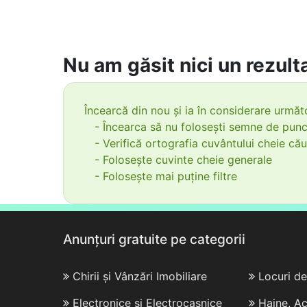
Nu am găsit nici un rezulta
Încearcă din nou și ia în considerare următo
- Încearca să nu folosești semne de punc
- Verifică ortografia cuvântului cheie cău
- Folosește cuvinte cheie generale
- Folosește mai puține filtre
Anunțuri gratuite pe categorii
Chirii și Vânzări Imobiliare
Locuri d
Electronice și Electrocasnice
Haine, Ac