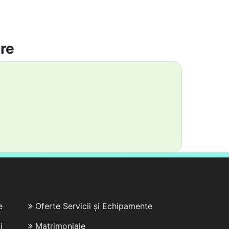
are
e
Oferte Servicii și Echipamente
i
Matrimoniale