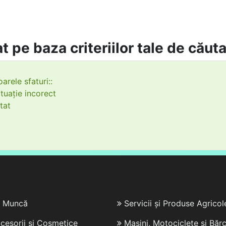
t pe baza criteriilor tale de căut
arele sfaturi::
tuație incorect
tat
e Muncă
Servicii și Produse Agricol
cesorii și Cosmetice
Mașini, Motociclete și Bărc