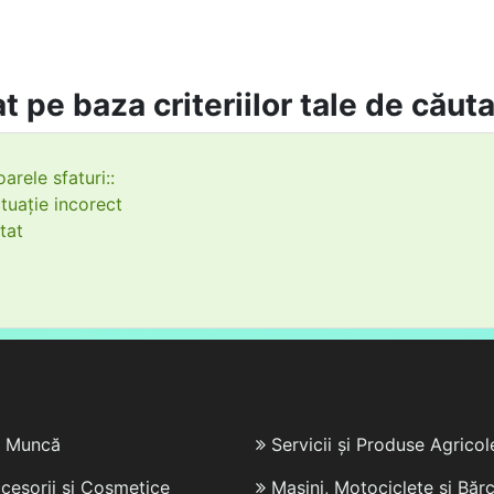
t pe baza criteriilor tale de căut
arele sfaturi::
tuație incorect
tat
e Muncă
Servicii și Produse Agricol
cesorii și Cosmetice
Mașini, Motociclete și Bărc