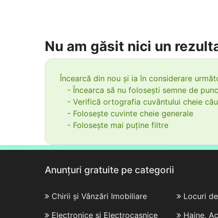
Nu am găsit nici un rezulta
Încearcă din nou și ia în considerare următo
- Încearca să nu folosești semne de punc
- Verifică ortografia cuvântului cheie cău
- Folosește cuvinte cheie generale
- Folosește mai puține filtre
Anunțuri gratuite pe categorii
Chirii și Vânzări Imobiliare
Locuri d
Electronice și Electrocasnice
Haine, Ac