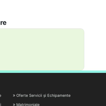
are
e
Oferte Servicii și Echipamente
i
Matrimoniale