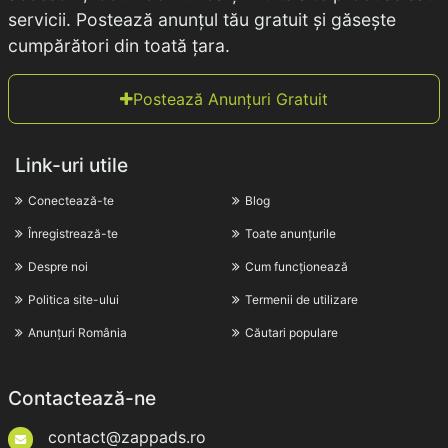
servicii. Postează anunțul tău gratuit și găsește
cumpărători din toată țara.
Postează Anunțuri Gratuit
Link-uri utile
Conectează-te
Blog
Înregistrează-te
Toate anunțurile
Despre noi
Cum funcționează
Politica site-ului
Termenii de utilizare
Anunțuri România
Căutari populare
Contactează-ne
contact@zappads.ro