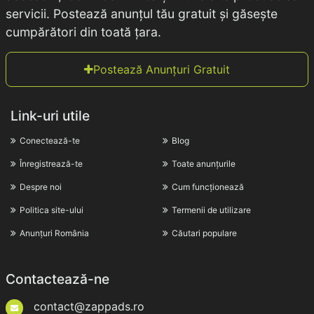
servicii. Postează anunțul tău gratuit și găsește
cumpărători din toată țara.
Postează Anunțuri Gratuit
Link-uri utile
Conectează-te
Blog
Înregistrează-te
Toate anunțurile
Despre noi
Cum funcționează
Politica site-ului
Termenii de utilizare
Anunțuri România
Căutari populare
Contactează-ne
contact@zappads.ro