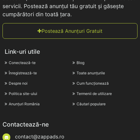
servicii. Postează anunțul tău gratuit și găsește
cumpărători din toată țara.
Postează Anunțuri Gratuit
Link-uri utile
Conectează-te
Blog
Înregistrează-te
Toate anunțurile
Despre noi
Cum funcționează
Politica site-ului
Termenii de utilizare
Anunțuri România
Căutari populare
Contactează-ne
contact@zappads.ro