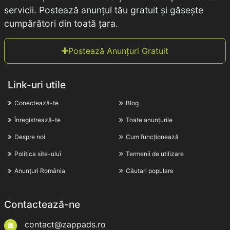
servicii. Postează anunțul tău gratuit și găsește
cumpărători din toată țara.
Postează Anunțuri Gratuit
Link-uri utile
Conectează-te
Blog
Înregistrează-te
Toate anunțurile
Despre noi
Cum funcționează
Politica site-ului
Termenii de utilizare
Anunțuri România
Căutari populare
Contactează-ne
contact@zappads.ro