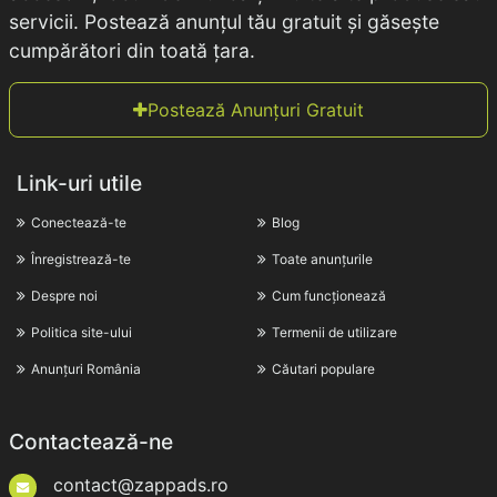
servicii. Postează anunțul tău gratuit și găsește
cumpărători din toată țara.
Postează Anunțuri Gratuit
Link-uri utile
Conectează-te
Blog
Înregistrează-te
Toate anunțurile
Despre noi
Cum funcționează
Politica site-ului
Termenii de utilizare
Anunțuri România
Căutari populare
Contactează-ne
contact@zappads.ro