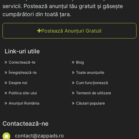
servicii. Postează anunțul tău gratuit și găsește
cumpărători din toată țara.
Postează Anunțuri Gratuit
Link-uri utile
Conectează-te
Blog
Înregistrează-te
Toate anunțurile
Despre noi
Cum funcționează
Politica site-ului
Termenii de utilizare
Anunțuri România
Căutari populare
Contactează-ne
contact@zappads.ro