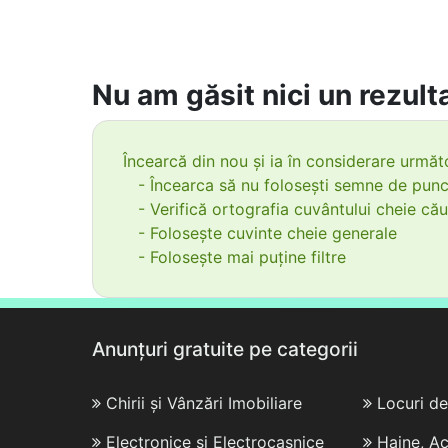
Nu am găsit nici un rezulta
Încearcă din nou și ia în considerare următo
- Încearca să nu folosești semne de punc
- Verifică ortografia cuvântului cheie cău
- Folosește cuvinte cheie generale
- Folosește mai puține filtre
Anunțuri gratuite pe categorii
Chirii și Vânzări Imobiliare
Locuri d
Electronice și Electrocasnice
Haine, Ac