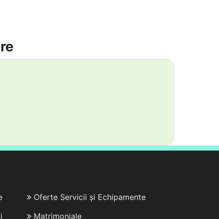
are
e
Oferte Servicii și Echipamente
i
Matrimoniale