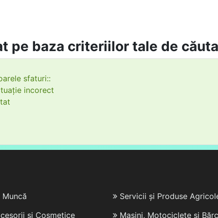
t pe baza criteriilor tale de căut
arele sfaturi::
tuație incorect
tat
e Muncă
Servicii și Produse Agricol
cesorii și Cosmetice
Mașini, Motociclete și Bărc