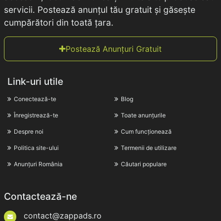
servicii. Postează anunțul tău gratuit și găsește
cumpărători din toată țara.
Postează Anunțuri Gratuit
Link-uri utile
Conectează-te
Blog
Înregistrează-te
Toate anunțurile
Despre noi
Cum funcționează
Politica site-ului
Termenii de utilizare
Anunțuri România
Căutari populare
Contactează-ne
contact@zappads.ro