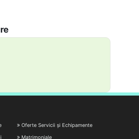
are
e
Oferte Servicii și Echipamente
i
Matrimoniale