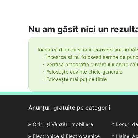
Nu am găsit nici un rezulta
Încearcă din nou și ia în considerare următo
- Încearca să nu folosești semne de punc
- Verifică ortografia cuvântului cheie cău
- Folosește cuvinte cheie generale
- Folosește mai puține filtre
Anunțuri gratuite pe categorii
Chirii și Vânzări Imobiliare
Locuri d
Electronice și Electrocasnice
Haine, Ac