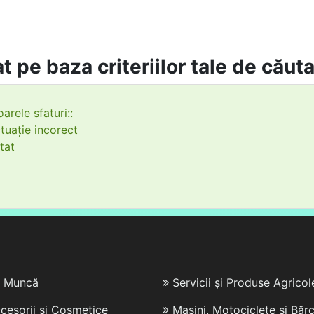
t pe baza criteriilor tale de căut
arele sfaturi::
tuație incorect
tat
e Muncă
Servicii și Produse Agricol
cesorii și Cosmetice
Mașini, Motociclete și Bărc