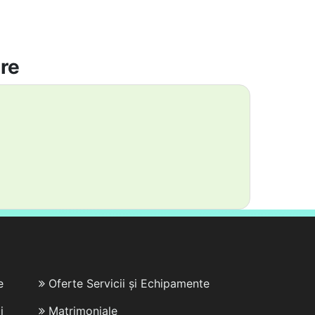
are
e
Oferte Servicii și Echipamente
i
Matrimoniale