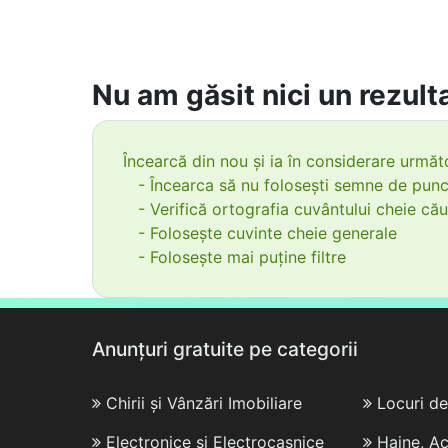
Nu am găsit nici un rezulta
Încearcă din nou și ia în considerare următo
- Încearca să nu folosești semne de punc
- Verifică ortografia cuvântului cheie cău
- Folosește cuvinte cheie generale
- Folosește mai puține filtre
Anunțuri gratuite pe categorii
Chirii și Vânzări Imobiliare
Locuri d
Electronice și Electrocasnice
Haine, Ac