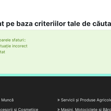
t pe baza criteriilor tale de căut
arele sfaturi::
tuație incorect
tat
e Muncă
Servicii și Produse Agricol
cesorii și Cosmetice
Mașini, Motociclete și Bărc