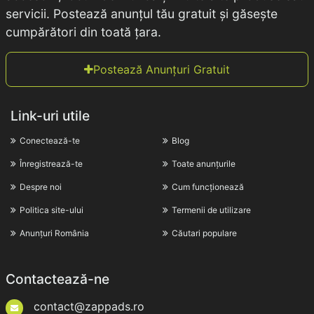
servicii. Postează anunțul tău gratuit și găsește
cumpărători din toată țara.
Postează Anunțuri Gratuit
Link-uri utile
Conectează-te
Blog
Înregistrează-te
Toate anunțurile
Despre noi
Cum funcționează
Politica site-ului
Termenii de utilizare
Anunțuri România
Căutari populare
Contactează-ne
contact@zappads.ro