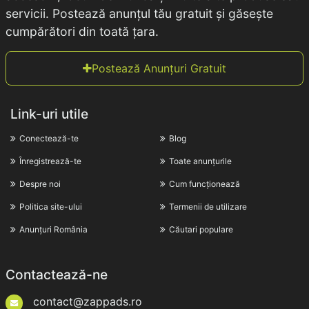
servicii. Postează anunțul tău gratuit și găsește
cumpărători din toată țara.
Postează Anunțuri Gratuit
Link-uri utile
Conectează-te
Blog
Înregistrează-te
Toate anunțurile
Despre noi
Cum funcționează
Politica site-ului
Termenii de utilizare
Anunțuri România
Căutari populare
Contactează-ne
contact@zappads.ro