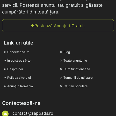
servicii. Postează anunțul tău gratuit și găsește
cumpărători din toată țara.
Postează Anunțuri Gratuit
Link-uri utile
Conectează-te
Blog
Înregistrează-te
Toate anunțurile
Despre noi
Cum funcționează
Politica site-ului
Termenii de utilizare
Anunțuri România
Căutari populare
Contactează-ne
contact@zappads.ro