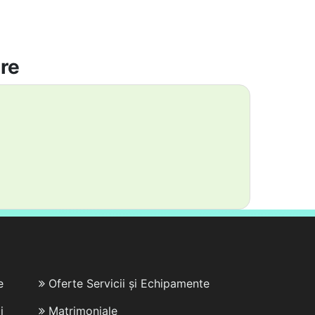
are
e
Oferte Servicii și Echipamente
i
Matrimoniale