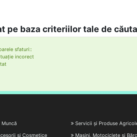
t pe baza criteriilor tale de căut
arele sfaturi::
tuație incorect
tat
e Muncă
Servicii și Produse Agricol
cesorii și Cosmetice
Mașini, Motociclete și Bărc