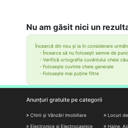
Nu am găsit nici un rezulta
Încearcă din nou și ia în considerare următo
- Încearca să nu folosești semne de punc
- Verifică ortografia cuvântului cheie cău
- Folosește cuvinte cheie generale
- Folosește mai puține filtre
Anunțuri gratuite pe categorii
Chirii și Vânzări Imobiliare
Locuri d
Electronice și Electrocasnice
Haine, Ac