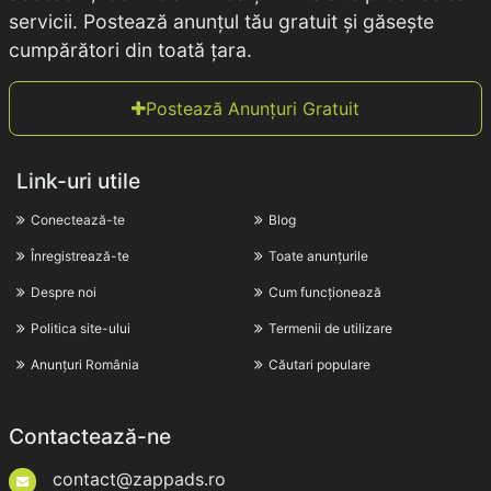
servicii. Postează anunțul tău gratuit și găsește
cumpărători din toată țara.
Postează Anunțuri Gratuit
Link-uri utile
Conectează-te
Blog
Înregistrează-te
Toate anunțurile
Despre noi
Cum funcționează
Politica site-ului
Termenii de utilizare
Anunțuri România
Căutari populare
Contactează-ne
contact@zappads.ro