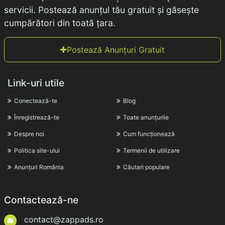
servicii. Postează anunțul tău gratuit și găsește
cumpărători din toată țara.
Postează Anunțuri Gratuit
Link-uri utile
Conectează-te
Blog
Înregistrează-te
Toate anunțurile
Despre noi
Cum funcționează
Politica site-ului
Termenii de utilizare
Anunțuri România
Căutari populare
Contactează-ne
contact@zappads.ro