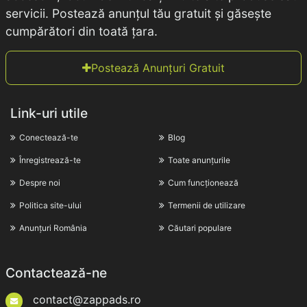
servicii. Postează anunțul tău gratuit și găsește
cumpărători din toată țara.
Postează Anunțuri Gratuit
Link-uri utile
Conectează-te
Blog
Înregistrează-te
Toate anunțurile
Despre noi
Cum funcționează
Politica site-ului
Termenii de utilizare
Anunțuri România
Căutari populare
Contactează-ne
contact@zappads.ro