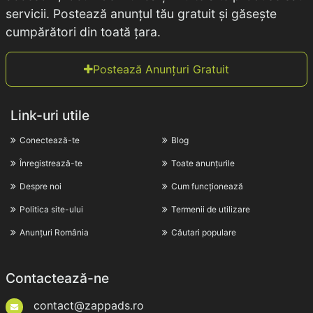
servicii. Postează anunțul tău gratuit și găsește
cumpărători din toată țara.
Postează Anunțuri Gratuit
Link-uri utile
Conectează-te
Blog
Înregistrează-te
Toate anunțurile
Despre noi
Cum funcționează
Politica site-ului
Termenii de utilizare
Anunțuri România
Căutari populare
Contactează-ne
contact@zappads.ro