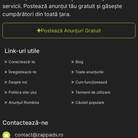
servicii. Postează anunțul tău gratuit și găsește
cumpărători din toată țara.
Postează Anunțuri Gratuit
Link-uri utile
Conectează-te
Blog
Înregistrează-te
Toate anunțurile
Despre noi
Cum funcționează
Politica site-ului
Termenii de utilizare
Anunțuri România
Căutari populare
Contactează-ne
contact@zappads.ro