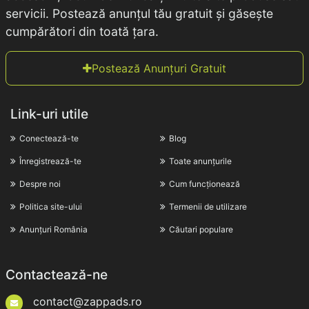
servicii. Postează anunțul tău gratuit și găsește
cumpărători din toată țara.
Postează Anunțuri Gratuit
Link-uri utile
Conectează-te
Blog
Înregistrează-te
Toate anunțurile
Despre noi
Cum funcționează
Politica site-ului
Termenii de utilizare
Anunțuri România
Căutari populare
Contactează-ne
contact@zappads.ro