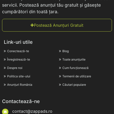
servicii. Postează anunțul tău gratuit și găsește
cumpărători din toată țara.
Postează Anunțuri Gratuit
Link-uri utile
Conectează-te
Blog
Înregistrează-te
Toate anunțurile
Despre noi
Cum funcționează
Politica site-ului
Termenii de utilizare
Anunțuri România
Căutari populare
Contactează-ne
contact@zappads.ro