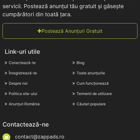
servicii. Postează anunțul tău gratuit și găsește
cumpărători din toată țara.
Postează Anunțuri Gratuit
Link-uri utile
Conectează-te
Blog
Înregistrează-te
Toate anunțurile
Despre noi
Cum funcționează
Politica site-ului
Termenii de utilizare
Anunțuri România
Căutari populare
Contactează-ne
contact@zappads.ro