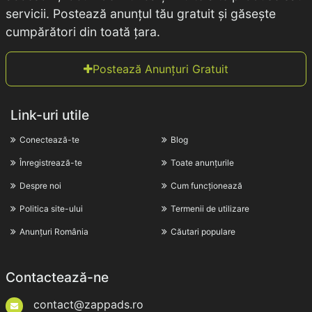
servicii. Postează anunțul tău gratuit și găsește
cumpărători din toată țara.
Postează Anunțuri Gratuit
Link-uri utile
Conectează-te
Blog
Înregistrează-te
Toate anunțurile
Despre noi
Cum funcționează
Politica site-ului
Termenii de utilizare
Anunțuri România
Căutari populare
Contactează-ne
contact@zappads.ro